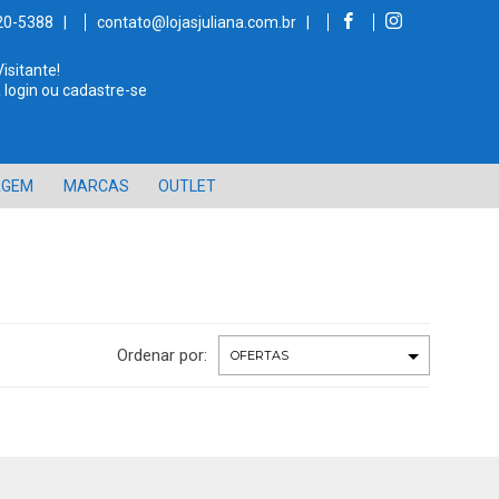
520-5388 |
contato@lojasjuliana.com.br |
Visitante!
 login ou cadastre-se
AGEM
MARCAS
OUTLET
Ordenar por: