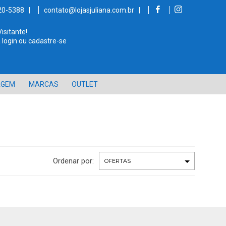
520-5388 |
contato@lojasjuliana.com.br |
Visitante!
 login ou cadastre-se
AGEM
MARCAS
OUTLET
Ordenar por: