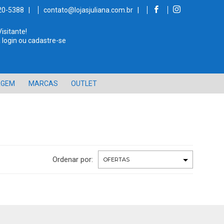
520-5388 |
contato@lojasjuliana.com.br |
Visitante!
 login ou cadastre-se
AGEM
MARCAS
OUTLET
Ordenar por: