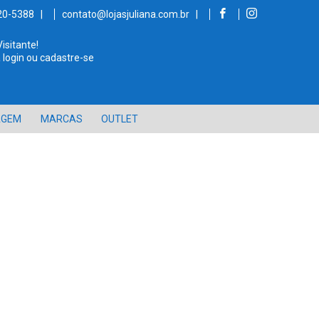
520-5388 |
contato@lojasjuliana.com.br |
Visitante!
 login ou cadastre-se
AGEM
MARCAS
OUTLET