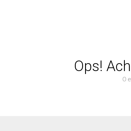
Ops! Ach
O e