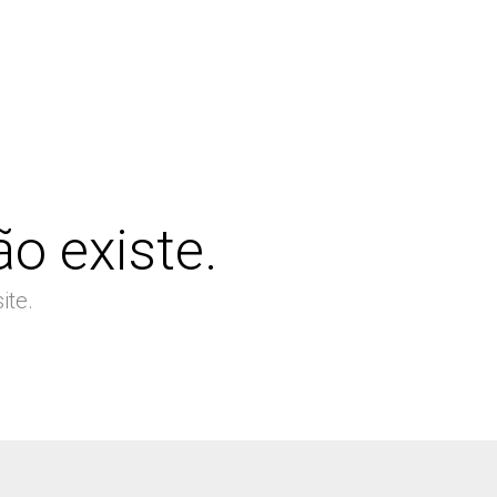
o existe.
ite.