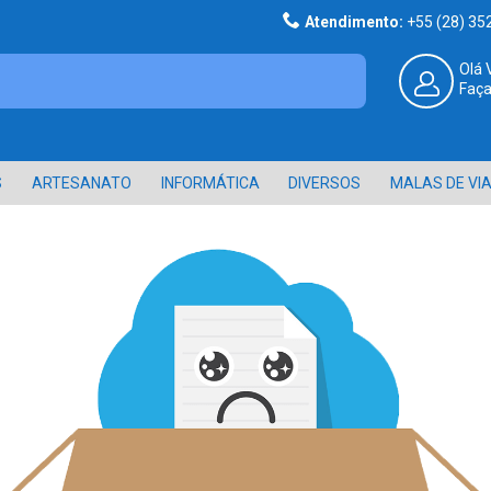
Atendimento:
+55 (28) 3
Olá 
Faça
S
ARTESANATO
INFORMÁTICA
DIVERSOS
MALAS DE VI