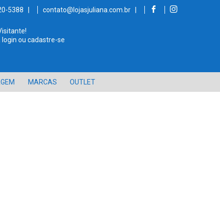
520-5388 |
contato@lojasjuliana.com.br |
Visitante!
 login ou cadastre-se
AGEM
MARCAS
OUTLET