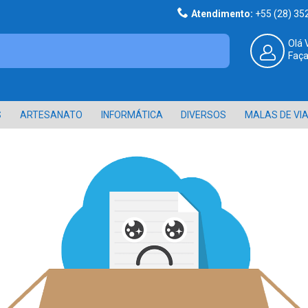
Atendimento:
+55 (28) 3
Olá 
Faça
S
ARTESANATO
INFORMÁTICA
DIVERSOS
MALAS DE VI