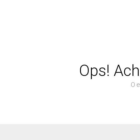
Ops! Ach
O e