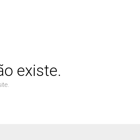
o existe.
ite.