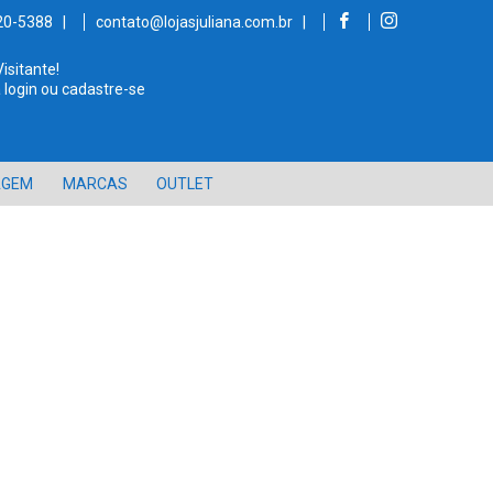
520-5388 |
contato@lojasjuliana.com.br |
Visitante!
 login ou cadastre-se
AGEM
MARCAS
OUTLET