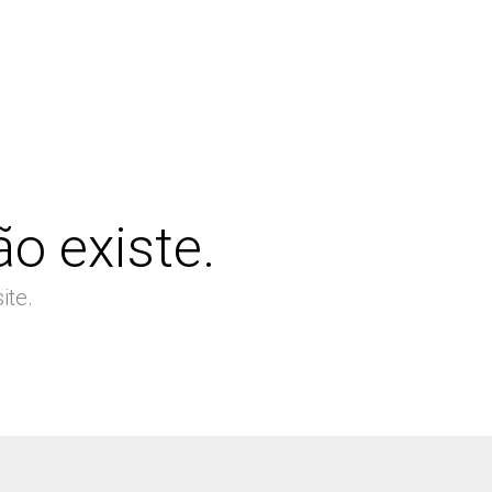
o existe.
ite.