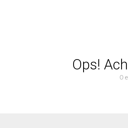
Ops! Ach
O e