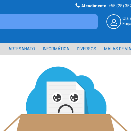
Atendimento:
+55 (28) 3
Olá 
Faça
S
ARTESANATO
INFORMÁTICA
DIVERSOS
MALAS DE VI