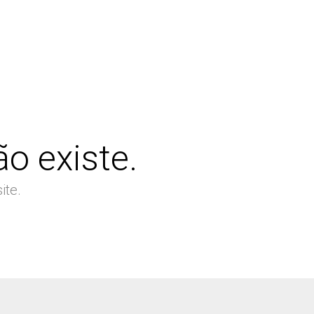
o existe.
ite.