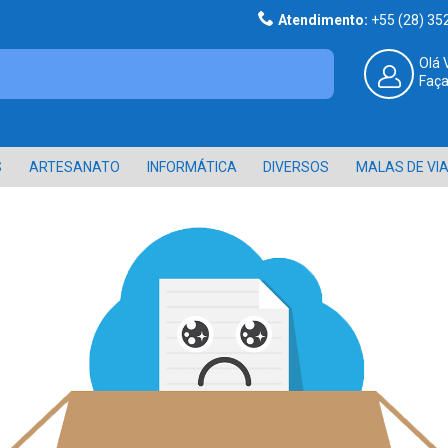
Atendimento:
+55 (28) 3
Olá 
Faça
S
ARTESANATO
INFORMÁTICA
DIVERSOS
MALAS DE VI