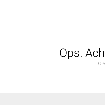
Ops! Ach
O e