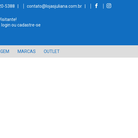
520-5388 |
contato@lojasjuliana.com.br |
Visitante!
 login ou cadastre-se
AGEM
MARCAS
OUTLET