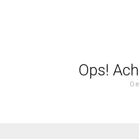
Ops! Ach
O e