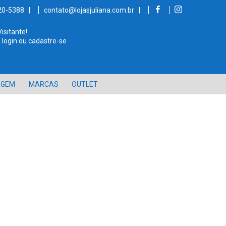
520-5388 |
contato@lojasjuliana.com.br |
Visitante!
 login ou cadastre-se
AGEM
MARCAS
OUTLET