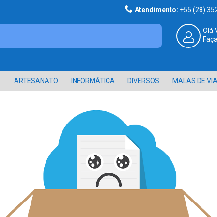
Atendimento:
+55 (28) 3
Olá 
Faça
S
ARTESANATO
INFORMÁTICA
DIVERSOS
MALAS DE VI