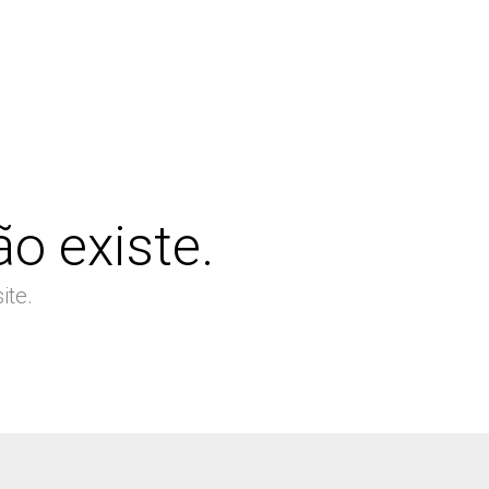
o existe.
ite.