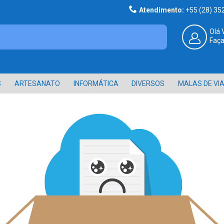
Atendimento:
+55 (28) 3
Olá 
Faça
S
ARTESANATO
INFORMÁTICA
DIVERSOS
MALAS DE VI