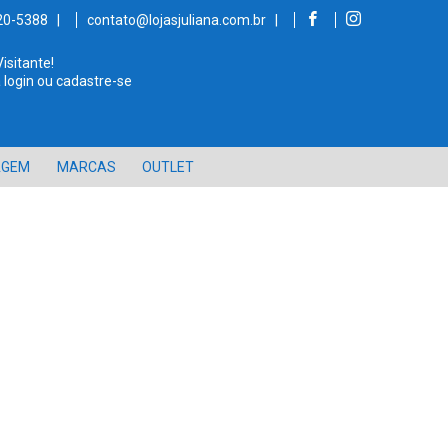
520-5388 |
contato@lojasjuliana.com.br |
Visitante!
 login ou cadastre-se
AGEM
MARCAS
OUTLET