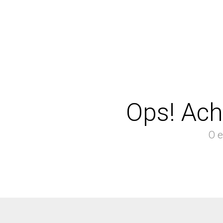
Ops! Ach
O e