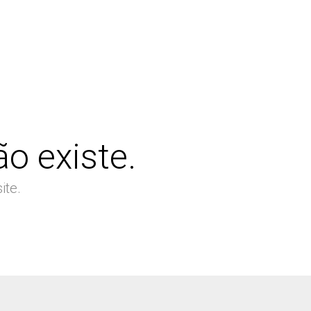
o existe.
ite.