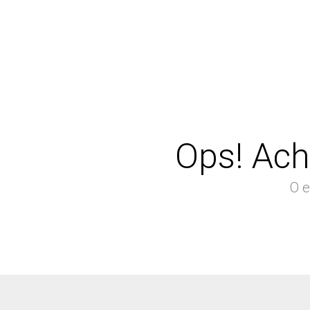
Ops! Ach
O e