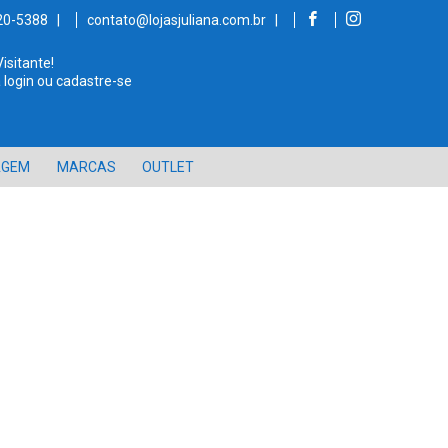
520-5388 |
contato@lojasjuliana.com.br |
Visitante!
 login ou cadastre-se
AGEM
MARCAS
OUTLET