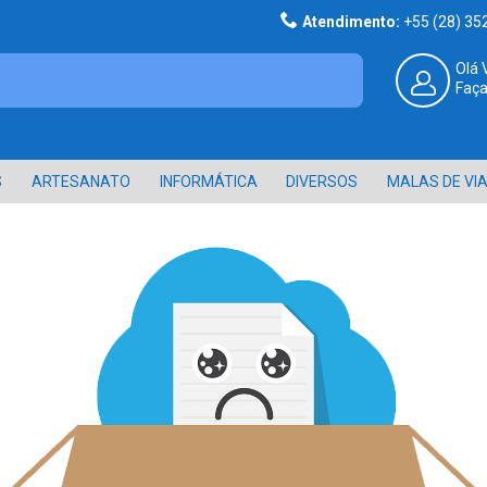
Atendimento:
+55 (28) 3
Olá 
Faça
S
ARTESANATO
INFORMÁTICA
DIVERSOS
MALAS DE VI