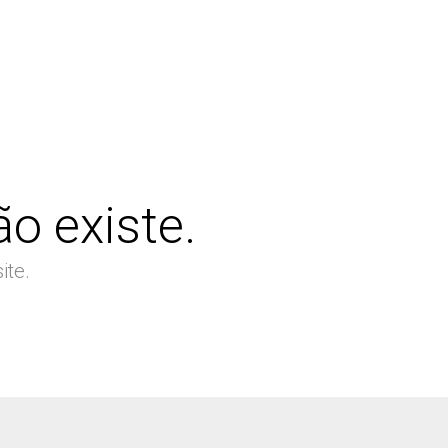
o existe.
ite.