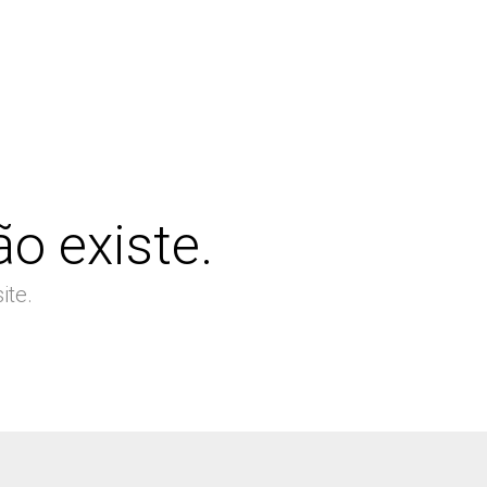
o existe.
ite.