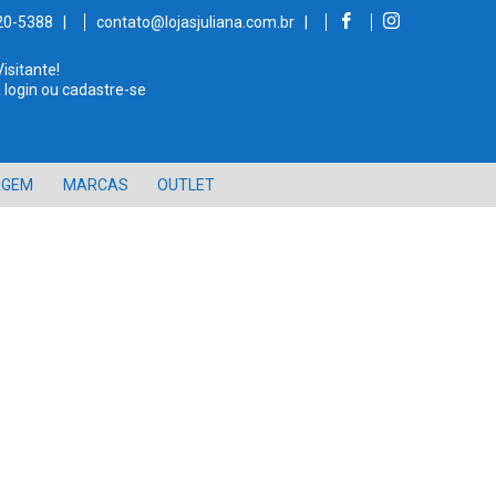
520-5388 |
contato@lojasjuliana.com.br |
Visitante!
 login ou cadastre-se
AGEM
MARCAS
OUTLET