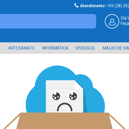
Atendimento:
+55 (28) 3
Olá 
Faça
S
ARTESANATO
INFORMÁTICA
DIVERSOS
MALAS DE VI