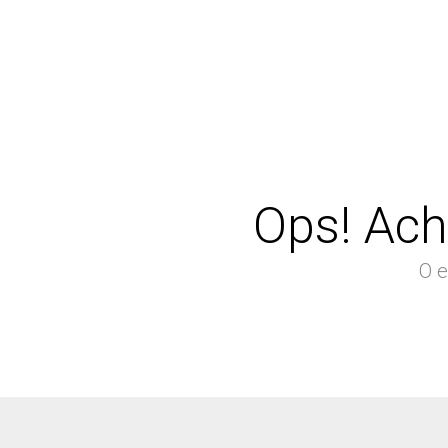
Ops! Ach
O e