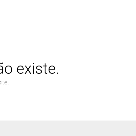
o existe.
ite.