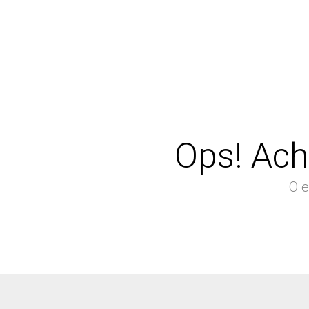
Ops! Ach
O e