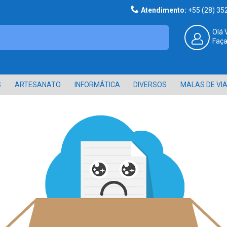
Atendimento:
+55 (28) 3
Olá 
Faça
S
ARTESANATO
INFORMÁTICA
DIVERSOS
MALAS DE VI