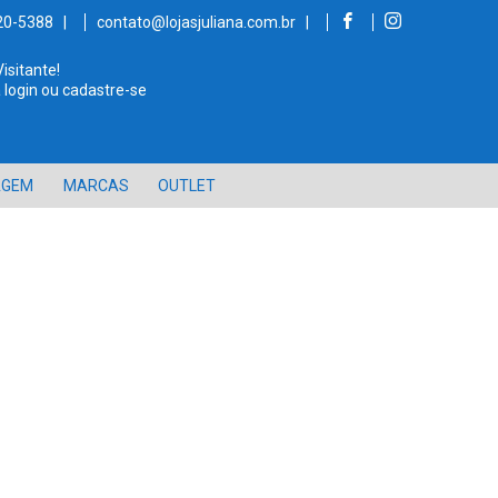
520-5388 |
contato@lojasjuliana.com.br |
Visitante!
 login ou cadastre-se
AGEM
MARCAS
OUTLET