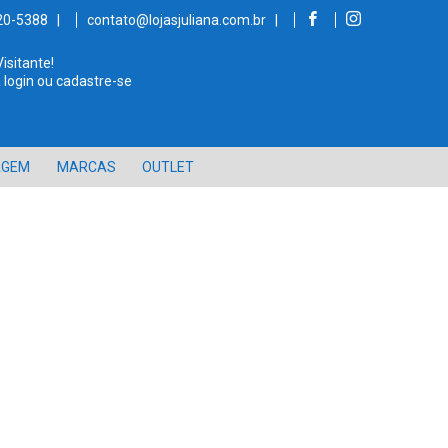
520-5388 |
contato@lojasjuliana.com.br |
Visitante!
 login ou cadastre-se
AGEM
MARCAS
OUTLET