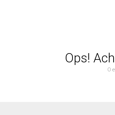
Ops! Ach
O e