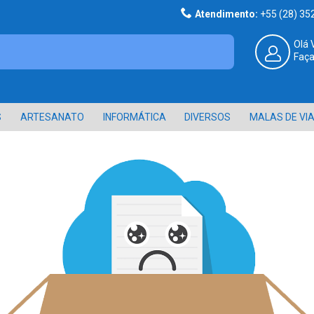
Atendimento:
+55 (28) 3
Olá 
Faça
S
ARTESANATO
INFORMÁTICA
DIVERSOS
MALAS DE VI