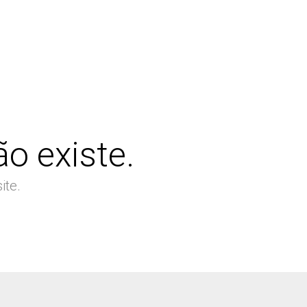
o existe.
ite.