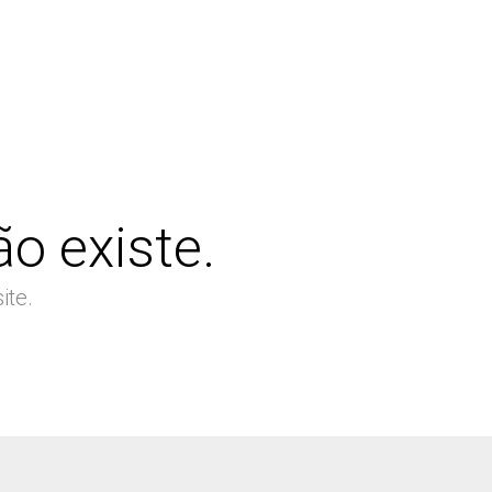
o existe.
ite.