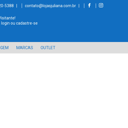
520-5388 |
contato@lojasjuliana.com.br |
Visitante!
 login ou cadastre-se
AGEM
MARCAS
OUTLET