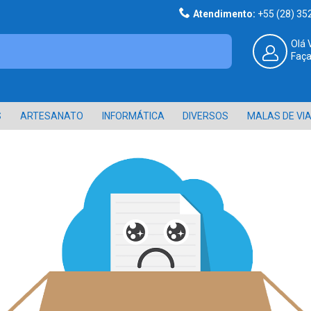
Atendimento:
+55 (28) 3
Olá 
Faça
S
ARTESANATO
INFORMÁTICA
DIVERSOS
MALAS DE VI