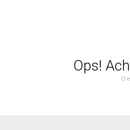
Ops! Ach
O e