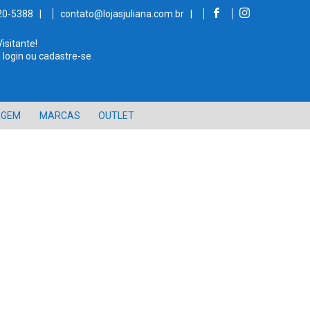
520-5388 |
contato@lojasjuliana.com.br |
Visitante!
 login ou cadastre-se
AGEM
MARCAS
OUTLET