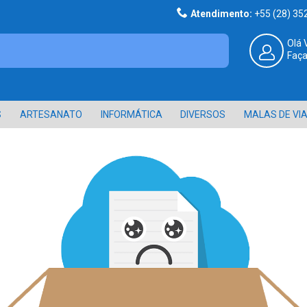
Atendimento:
+55 (28) 3
Olá 
Faça
S
ARTESANATO
INFORMÁTICA
DIVERSOS
MALAS DE VI