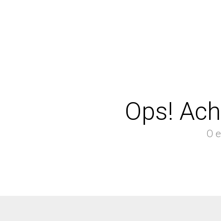
Ops! Ach
O e