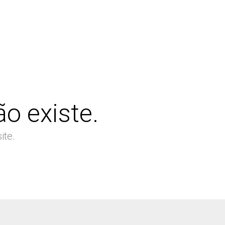
o existe.
ite.