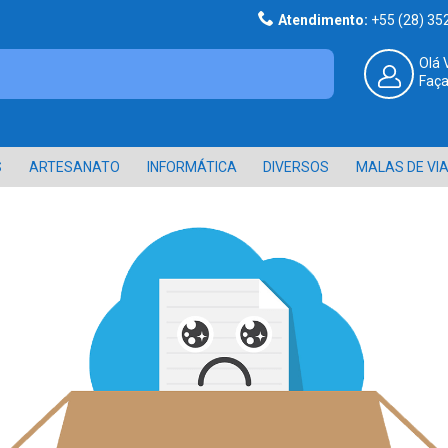
Atendimento:
+55 (28) 3
Olá 
Faça
S
ARTESANATO
INFORMÁTICA
DIVERSOS
MALAS DE VI