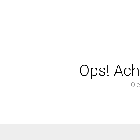
Ops! Ach
O e