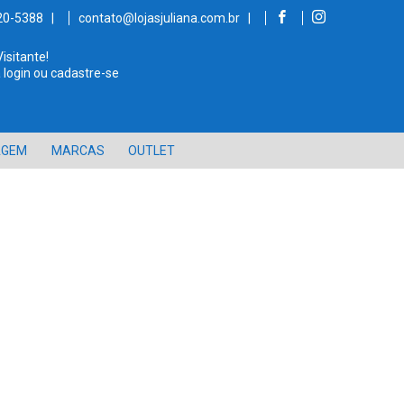
520-5388 |
contato@lojasjuliana.com.br |
Visitante!
 login ou cadastre-se
AGEM
MARCAS
OUTLET