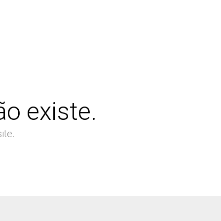
o existe.
ite.