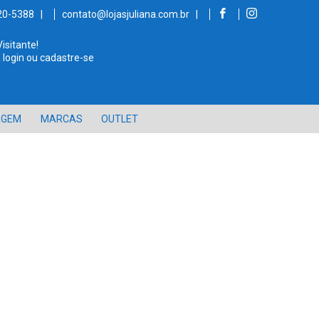
520-5388 |
contato@lojasjuliana.com.br |
Visitante!
 login ou cadastre-se
AGEM
MARCAS
OUTLET