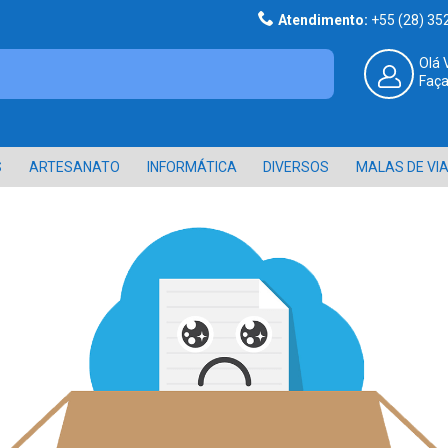
Atendimento:
+55 (28) 3
Olá 
Faça
S
ARTESANATO
INFORMÁTICA
DIVERSOS
MALAS DE VI