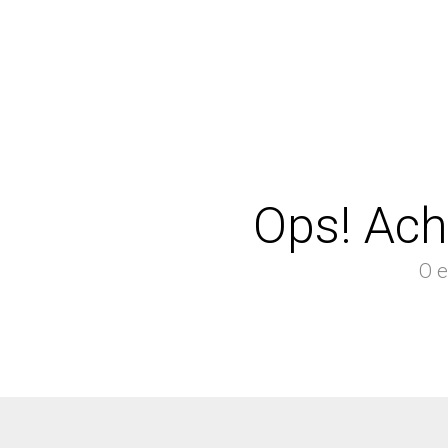
Ops! Ach
O e