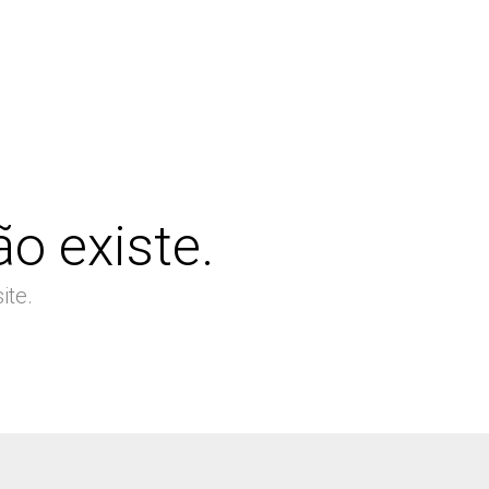
o existe.
ite.